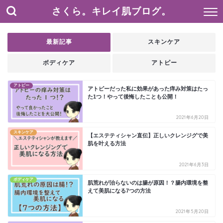
さくら。キレイ肌ブログ。
最新記事
スキンケア
ボディケア
アトピー
アトピー
アトピーだった私に効果があった痒み対策はたっ
た1つ！やって後悔したことも公開！
2021年6月20日
スキンケア
【エステティシャン直伝】正しいクレンジグで美
肌を叶える方法
2021年6月3日
ボディケア
肌荒れが治らないのは腸が原因！？腸内環境を整
えて美肌になる7つの方法
2021年5月20日